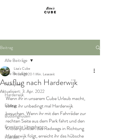
MIET MICH!
Beitrag
Alle Beiträge
Lisa's Cube
Alle Beiträge
9. Juli 2020
1 Min. Lesezeit
Ausflug nach Harderwijk
Nunspeet
Aktualisiert:
3. Apr. 2022
Harderwijk
Wenn ihr in unserem Cube Urlaub macht, 
Elburg
solltet ihr unbedingt mal Harderwijk 
besuchen. Wenn ihr mit den Fahrräder zur 
Buddinghuizen
rechten Seite aus dem Park fahrt und den 
Erweiterte Umgebung
Knotenpunkten des Radwegs in Richtung 
Harderwijk folgt, erreicht ihr das hübsche 
Hierden