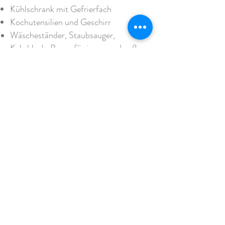
Kühlschrank mit Gefrierfach
Kochutensilien und Geschirr
Wäscheständer, Staubsauger,
Kehrblech, Besen
für innen und außen
Bezogene Betten
HAUSREGELN
Nichtraucherhaus
(nutze bitte die
Terrasse, einen Aschenbecher findest
du in der Küche unter der Spüle oder
auf der Terrasse)